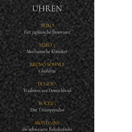
UHREN
SEIKO
Der japanische Innovator
SEIKO 5
Mechanische Klassiker
BRUNO SÖHNLE
Glashütte
DUGENA
Tradition aus Deutschland
BOCCIA
Der Titanspezialist
MONDAINE
die schweizere Bahnhofsuhr