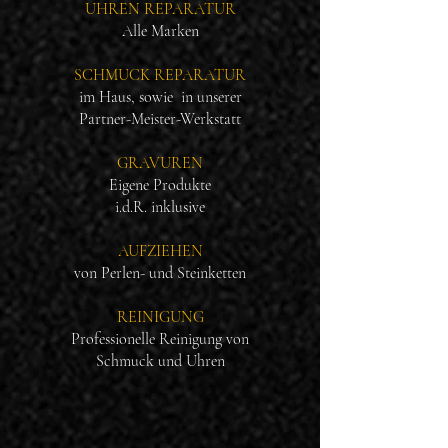
UHREN REPARATUR
Alle Marken
SCHMUCK REPARATUR
im Haus, sowie in unserer
Partner-Meister-Werkstatt
GRAVUREN
Eigene Produkte
i.d.R. inklusive
AUFZIEHEN
von Perlen- und Steinketten
REINIGUNG
Professionelle Reinigung von
Schmuck und Uhren