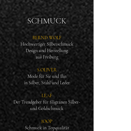
SCHMUCK
BERND WOLF
Hochwertiger Silberschmuck
Design und Herstellung
aus Freiburg
S.OLIVER
Mode für Sie und Ihn
in Silber, Stahl und Leder
LEAF
Der Trendgeber für filigranen Silber-
und Goldschmuck
JOOP
Schmuck in Topqualität