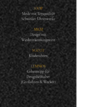
JOOP
Mode mit Topqualität
Schweizer Uhrenwerke
M&M
Design mit
Wiedererkennungswert
SCOUT
Kinderuhren
LEMNOS
Geheimtipp für
Designliebhaber
(Großuhren & Wecker)